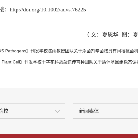
ttp://doi.org/10.1002/advs.76225
（ 文：夏恩华 图：
OS Pathogens》刊发学校陈雨教授团队关于杀菌剂辛菌胺具有间接抗
e Plant Cell》刊发学校十字花科蔬菜遗传育种团队关于质体基因组稳态
院校
新闻媒体